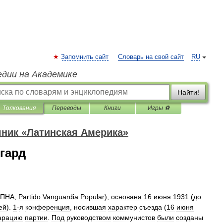
Запомнить сайт
Словарь на свой сайт
RU
едии на Академике
Найти!
Толкования
Переводы
Книги
Игры ⚽
ник «Латинская Америка»
гард
ПНА
;
Partido
Vanguardia
Popular
),
основана
16
июня
1931
(
до
ей
).
1
-
я
конференция
,
носившая
характер
съезда
(
16
июня
арацию
партии
.
Под
руководством
коммунистов
были
созданы