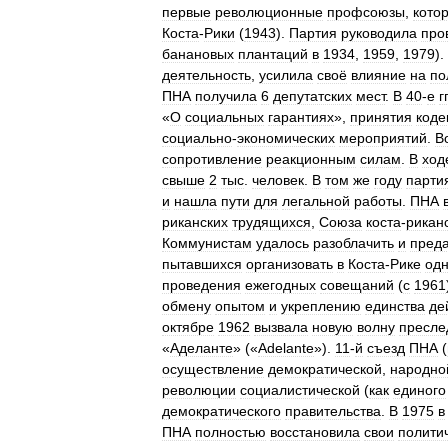
первые
революционные
профсоюзы
,
кото
Коста
-
Рики
(
1943
).
Партия
руководила
про
банановых
плантаций
в
1934
,
1959
,
1979
).
деятельность
,
усилила
своё
влияние
на
по
ПНА
получила
6
депутатских
мест
.
В
40
-
е
гг
«
О
социальных
гарантиях
»,
принятия
коде
социально
-
экономических
мероприятий
.
В
сопротивление
реакционным
силам
.
В
ход
свыше
2
тыс
.
человек
.
В
том
же
году
парти
и
нашла
пути
для
легальной
работы
.
ПНА
риканских
трудящихся
,
Союза
коста
-
рикан
Коммунистам
удалось
разоблачить
и
преда
пытавшихся
организовать
в
Коста
-
Рике
од
проведения
ежегодных
совещаний
(
с
1961
обмену
опытом
и
укреплению
единства
де
октябре
1962
вызвала
новую
волну
пресле
«
Аделанте
» («
Adelante
»).
11
-
й
съезд
ПНА
(
осуществление
демократической
,
народно
революции
социалистической
(
как
единого
демократического
правительства
.
В
1975
в
ПНА
полностью
восстановила
свои
полити