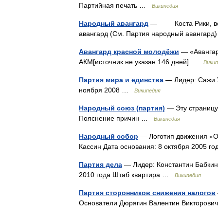
Партийная печать …
Википедия
Народный авангард
— Коста Рики, вст
авангард (См. Партия народный авангард
Авангард красной молодёжи
— «Авангар
АКМ[источник не указан 146 дней] …
Викип
Партия мира и единства
— Лидер: Сажи У
ноября 2008 …
Википедия
Народный союз (партия)
— Эту страницу
Пояснение причин …
Википедия
Народный собор
— Логотип движения «О
Кассин Дата основания: 8 октября 2005 
Партия дела
— Лидер: Константин Бабкин 
2010 года Штаб квартира …
Википедия
Партия сторонников снижения налогов
Основатели Дюрягин Валентин Викторов