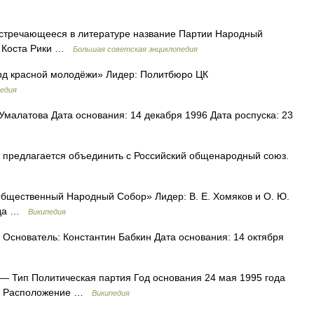
речающееся в литературе название Партии Народный
) Коста Рики …
Большая советская энциклопедия
д красной молодёжи» Лидер: Политбюро ЦК
едия
малатова Дата основания: 14 декабря 1996 Дата роспуска: 23
 предлагается объединить с Российский общенародный союз.
бщественный Народный Собор» Лидер: В. Е. Хомяков и О. Ю.
года …
Википедия
Основатель: Константин Бабкин Дата основания: 14 октября
— Тип Политическая партия Год основания 24 мая 1995 года
ич Расположение …
Википедия