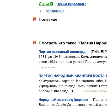
Игры ⚽
Нужна курсовая?
партидарио
Полезное
Смотреть что такое "Партия Народ
Партия народный авангард
— (ПНА; El P
1931, до 1943 называлась Коммунистическ
июня 1931), приняла устав и Программн
энциклопедия
ПАРТИЯ НАРОДНЫЙ АВАНГАРД КОСТА-
Коммунистич. партией. На состоявшейся 1
учредительного съезда, были приняты Уст
партии были созданы… …
Советская истори
Народный авангард (партия)
— Партия «Н
Баррантес Арайя Дата основания: 16 июня