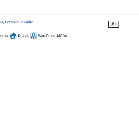
ка
,
Реклама на сайте
18+
omla,
Drupal,
WordPress, MODx.