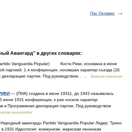
Пас Октавио
ный Авангард" в других словарях:
artido Vanguardia Popular) Коста Рики, основана в июне
ой партией. 1 я конференция, носившая характер съезда (16
ую декларацию партии. Под руководством… …
Большая советская
РИКИ
— (ПНА) создана в июне 19311, до 1943 называлась
6 июня 1931 конференции, к рая носила характер
ав и Программная декларация партии. Под руководством
ческая энциклопедия
ародный авангард» Partido Vanguardia Popular Лидер: Трино
 в 1931 Идеология: коммунизм, марксизм ленинизм