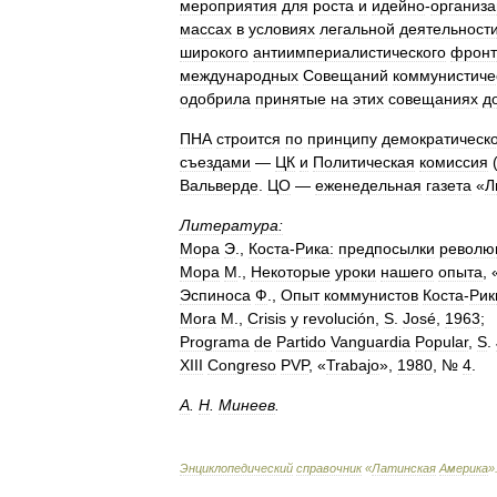
мероприятия
для
роста
и
идейно
-
организа
массах
в
условиях
легальной
деятельност
широкого
антиимпериалистического
фронт
международных
Совещаний
коммунистиче
одобрила
принятые
на
этих
совещаниях
д
ПНА
строится
по
принципу
демократическ
съездами
—
ЦК
и
Политическая
комиссия
Вальверде
.
ЦО
—
еженедельная
газета
«
Л
Литература:
Мора
Э
.,
Коста
-
Рика:
предпосылки
револю
Мора
М
.,
Некоторые
уроки
нашего
опыта
, 
Эспиноса
Ф
.,
Опыт
коммунистов
Коста
-
Рик
Mora
М
.,
Crisis
у
revolución
,
S
.
José
,
1963
;
Programa
de
Partido
Vanguardia
Popular
,
S
.
XIII
Congreso
PVP
, «
Trabajo
»,
1980
, №
4
.
A
.
Н
.
Минеев
.
Энциклопедический
справочник
«
Латинская
Америка
»