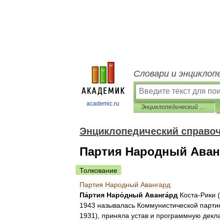
Словари и энциклоп
academic.ru
Энциклопедический справочник «Латинская Америка»
Энциклопедический справоч
Партия Народный Аван
Толкование
Партия
Народный
Авангард
Па́ртия
Наро́дный
Аванга́рд
Коста
-
Рики
(
1943
называлась
Коммунистической
парти
1931
),
приняла
устав
и
программную
декл