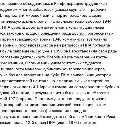
рые
позднее
объединились
в
Конфедерацию
трудящихся
ведением
многих
забастовок
(
самые
крупные
—
рабочих
В
период
2
-
й
мировой
войны
партия
расширила
свою
литическую
жизнь
страны
.
На
парламентских
выборах
1944
.
ПНА
сумела
добиться
включения
в
конституцию
главы
кса
законов
о
труде
,
проведения
ряда
других
прогрессивных
о
время
гражданской
войны
1948
коммунисты
возглавили
е
войны
и
последовавших
за
ней
репрессий
ПНА
потеряла
я
была
запрещена
.
Но
уже
в
1950
она
восстановила
свои
ряды
возглавила
деятельность
Всеобщей
конфедерации
коста
-
ских
женщин
,
Организации
университетских
студентов
.
ть
гласности
манёвры
кубинских
контрреволюционеров
,
ну
из
баз
для
вторжения
на
Кубу
.
ПНА
явилась
инициатором
)
представителей
центрально
-
американских
компартий
по
йствий
этих
партий
.
Широкая
кампания
солидарности
с
Кубой
в
дований
партии
,
в
результате
чего
была
закрыта
её
газета
май
1971
)
принял
Программу
,
которая
предусматривает
й
,
аграрной
,
антиимпериалистической
революции
,
затем
непрерывного
процесса
)
и
создание
народно
-
результате
решения
Законодательной
ассамблеи
Коста
-
Рики
ческие
права
.
12
-
й
съезд
ПНА
(
июнь
1976
)
наметил