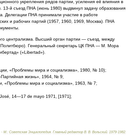
ционного
укрепления
рядов
партии
,
усиления
её
влияния
в
и
.
13
-
й
съезд
ПНА
(
июнь
1980
)
выдвинул
задачу
образования
а
.
Делегации
ПНА
принимали
участие
в
работе
ских
и
рабочих
партий
(
1957
,
1960
,
1969
,
Москва
).
ПНА
окументы
.
ого
централизма
.
Высший
орган
партии
—
съезд
,
между
(
Политбюро
).
Генеральный
секретарь
ЦК
ПНА
—
М
.
Мора
ибертад
» («
Libertad
»).
ции
, «
Проблемы
мира
и
социализма
»,
1980
, №
10
);
«
Партийная
жизнь
»,
1964
, №
9
;
и
, «
Проблемы
мира
и
социализма
»,
1963
, №
7
;
José
,
14
—
17
de
mayo
1971
, [
1971
];
. -
М
.
:
Советская
Энциклопедия
.
Главный
редактор
В
.
В
.
Вольский
.
1979
-
1982
.